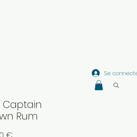
Se connect
 Captain
own Rum
Prix
50 €