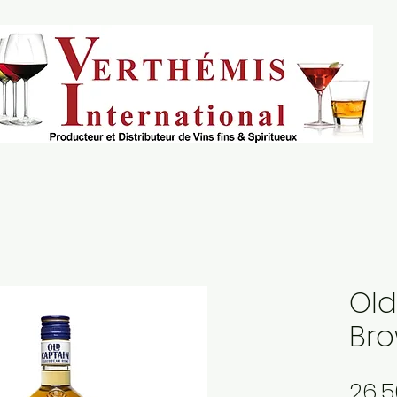
Old
Br
26,