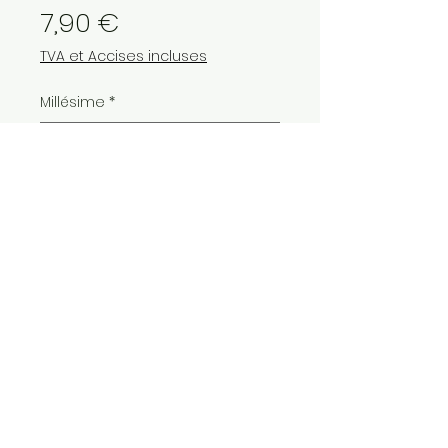
Prix
7,90 €
TVA et Accises incluses
Millésime
*
Unité de vente
*
Quantité
*
Ajouter au panier
Saveur du Château de la