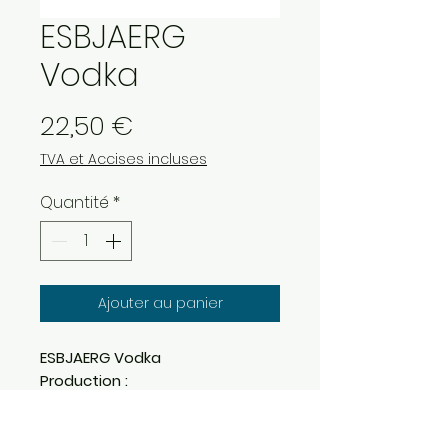
ESBJAERG
Vodka
Prix
22,50 €
TVA et Accises incluses
Quantité
*
Ajouter au panier
ESBJAERG Vodka
Production :
La distillerie familiale Boomsma,
créée en 1883 au Pays-Bas, a