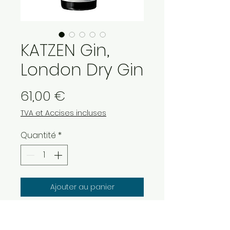
KATZEN Gin,
London Dry Gin
Prix
61,00 €
TVA et Accises incluses
Quantité
*
Ajouter au panier
KATZEN London Dry Gin
Distillerie :