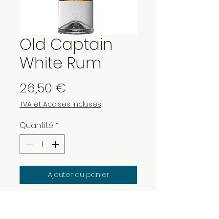
Old Captain
White Rum
Prix
26,50 €
TVA et Accises incluses
Quantité
*
Ajouter au panier
Old Captain Jamaïcan White
Rum