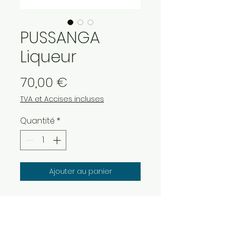
PUSSANGA
Liqueur
Prix
70,00 €
TVA et Accises incluses
Quantité
*
Ajouter au panier
En quête constante
d’authenticité et de découvertes
de spiritueux originaux, la société