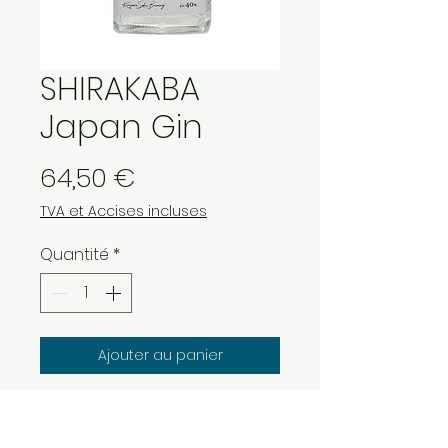
SHIRAKABA
Japan Gin
Prix
64,50 €
TVA et Accises incluses
Quantité
*
Ajouter au panier
La distillerie Kurosawa est située
à Sakuho, à quelques kilomètres