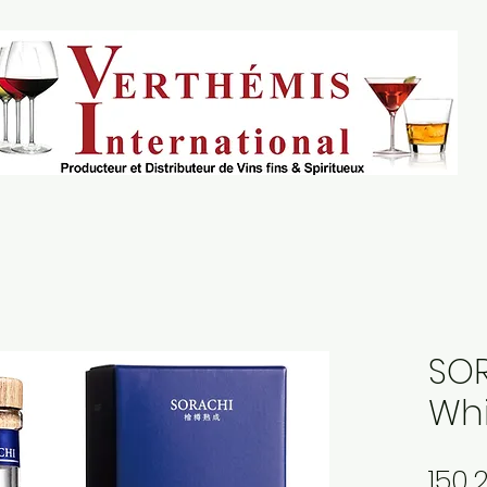
SO
Whi
150,