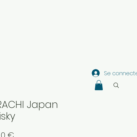
Se connect
RACHI Japan
sky
Prix
20 €