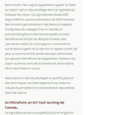
Saint-Aubin-De-Luigné, également appelé "La Perle
du Layon", est un site privilégié dans le vignoble du
Coteaux-du-Layon. Ce vignoble est classé AOC
depuis 1950 et couvre une surface de 1200 hectares.
Ses vins sont généralement des blancs moelleux
fruités issus du cépage Chenin récolté en
surmaturité grâce à des tris successifs. Le raisin
bénéficie de l'action du Botrytis Cinerea, dite
"pourriture noble". Ce champignon concentre le
sucre dans le grain et lui donne un aspect confit. De
plus, la commune fait partie des sept communes
qui peuvent bénéficier de l'appellation Coteaux-du-
Layon suivie du nom de la commune, leurs raisins
étant plus titrés en sucre.
Nous avons choisi de privilégier la qualité grace à
des techniques viticoles respectant au mieux la
nature et permettant la concentration des arômes
dans les raisins.
La Viticulture, un art tout au long de
l'année...
Le vignoble couvre une superficie d'une vingtaine