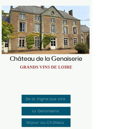
G
hâteau de la
enaiserie
C
GRANDS VINS DE LOIRE
De la Vigne aux vins
La Genaiserie
Séjour au Château