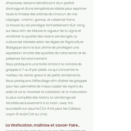
d'hectares, terrains bénéficiant d'un parfait
drainage et d'une température idéale pour exprimer
toute la finesse des arômes de chacun de nos
cépages : chenin, gamay, et cabernet franc.
Le travail du sol privilégie l'enherbement d'un rang
sur deux afin de réduire la vigueur de la vigne et
améliorer la qualité des raisins vendangés. La
culture est réalisée selon les règles de l'Agriculture
Biologique dans le but ultime de privilégier une
expression sincère des qualités de notre terroir et de
préserver l'environnement.
Nous pratiquons une taille limitant le nombre de
grappes à 7 ou 8 par pieds, ce qui concentre le
meilleur du terroir grace à de petits rendements.
Nous pratiquons l'effeuillage afin d'aérer les grappes
pour leur permettre de mieux capter les rayons du
soleil et ainsi, favoriser la coloration et la maturation
la plus complète des raisins. La vendange est
récoltée exclusivement à la main, avec tris
successifs sur souche (3 à 4 tris pour les Coteaux
Layon St Aubin) et au chai.
.
La Vinification, maîtrise et savoir-faire...