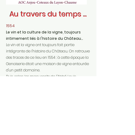
Au travers du temps ...
1554
Le vin et la culture de la vigne, toujours
intimement liés à l'histoire du Château...
Le vin et la vigne ont toujours fait partie
intégrante de l'histoire du Château. On retrouve
des traces de ce lieu en 1554 : à cette époque la
Genaiserie était une maison de vigne entourée
d'un petit domaine.
Puis, selon les manuscrits de l'Abbé Louis
Coudrin, la Genaiserie "
existait déjà avec jardins,
bosquets, eaux vives, vignes au XVIIème siècle.
"
1783
La Genaiserie, un destin marqué par la
Révolution...
Ce n'est qu'en 1783 que Paul de Bellefonds des
Touches, jeune officier au régiment du Médoc,
décida de la reconstruire entièrement la
demeure, en s'inspirant du style des maisons