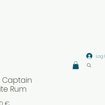
Log 
 Captain
ite Rum
Price
50 €