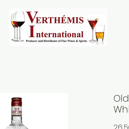
Old
Wh
26,