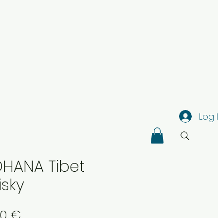
Log 
HANA Tibet
sky
Price
80 €