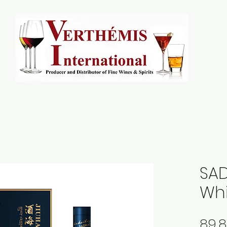
SAD
Whi
89,