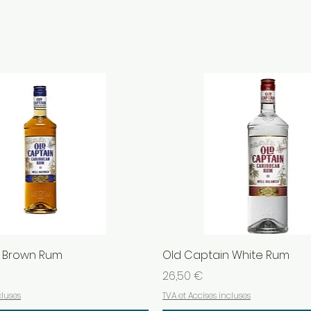
n Brown Rum
Old Captain White Rum
Prix
26,50 €
cluses
TVA et Accises incluses