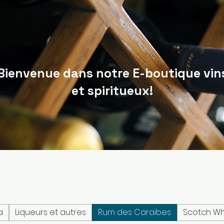
Bienvenue dans notre E-boutique vin
et spiritueux!
a
Liqueurs et autres
Rum des Caraïbes
Scotch Wh