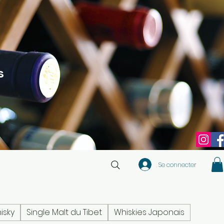
s
Se connecter
isky
Single Malt du Tibet
Whiskies Japonais