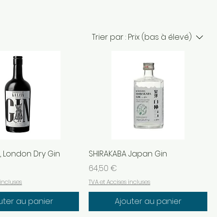
Trier par :
Prix (bas à élevé)
, London Dry Gin
SHIRAKABA Japan Gin
Prix
64,50 €
 incluses
TVA et Accises incluses
uter au panier
Ajouter au panier