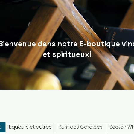
Bienvenue dans notre E-boutique vin
et spiritueux!
a
Liqueurs et autres
Rum des Caraïbes
Scotch Wh