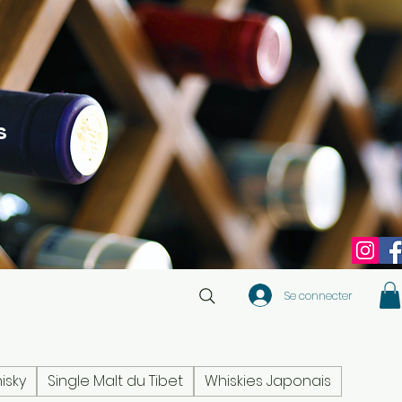
s
Se connecter
isky
Single Malt du Tibet
Whiskies Japonais