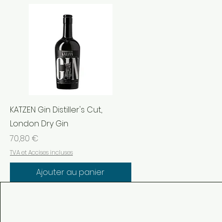
KATZEN Gin Distiller's Cut,
London Dry Gin
Prix
70,80 €
TVA et Accises incluses
Ajouter au panier